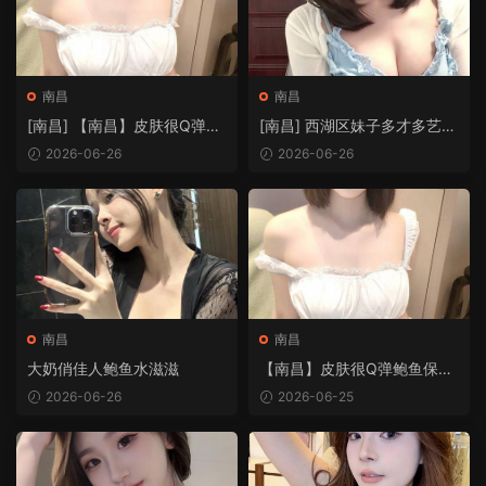
南昌
南昌
[南昌] 【南昌】皮肤很Q弹鲍
[南昌] 西湖区妹子多才多艺
鱼保养的很好
泻火超满足
2026-06-26
2026-06-26
南昌
南昌
大奶俏佳人鲍鱼水滋滋
【南昌】皮肤很Q弹鲍鱼保养
的很好
2026-06-26
2026-06-25