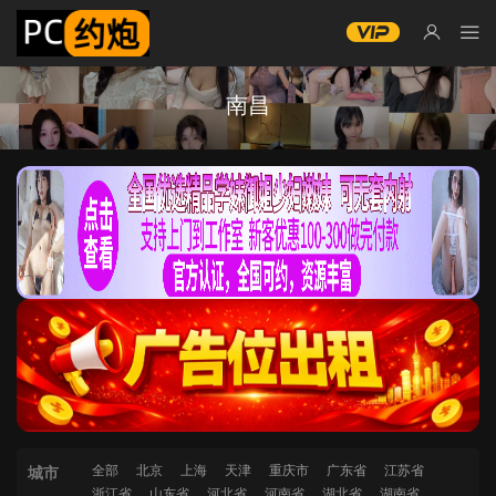
南昌
全部
北京
上海
天津
重庆市
广东省
江苏省
城市
浙江省
山东省
河北省
河南省
湖北省
湖南省