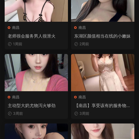
南昌
南昌
老师很会服务男人很泄火
东湖区颜值相当在线的小嫩妹
1周前
2周前
南昌
南昌
主动型大奶尤物泻火够劲
【南昌】享受该有的服务物超
所值
3周前
3周前