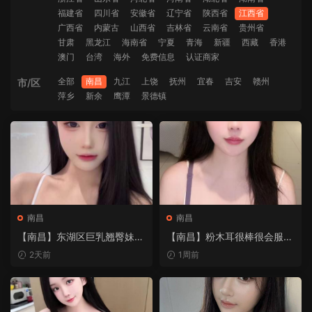
福建省
四川省
安徽省
辽宁省
陕西省
江西省
广西省
内蒙古
山西省
吉林省
云南省
贵州省
甘肃
黑龙江
海南省
宁夏
青海
新疆
西藏
香港
澳门
台湾
海外
免费信息
认证商家
全部
南昌
九江
上饶
抚州
宜春
吉安
赣州
市/区
萍乡
新余
鹰潭
景德镇
南昌
南昌
【南昌】东湖区巨乳翘臀妹随
【南昌】粉木耳很棒很会服侍
便怎么玩
人
2天前
1周前