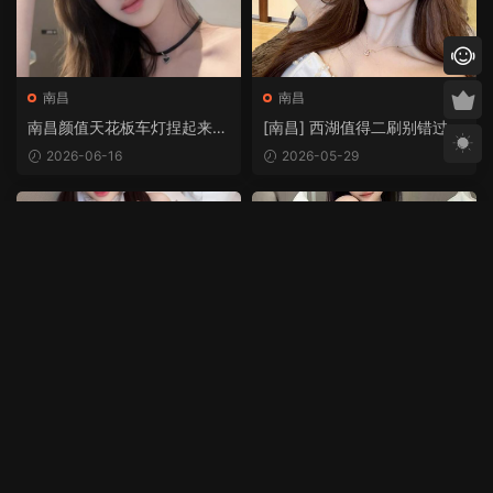
南昌
南昌
南昌颜值天花板车灯捏起来手
[南昌] 西湖值得二刷别错过
感很好
超赞
2026-06-16
2026-05-29
南昌
南昌
[南昌] 【南昌】大胸大屁股身
[南昌] 相当不错的老师，热紧
材有料的女人
舒服
2026-05-29
2026-05-27