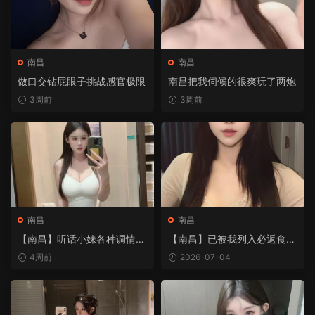
南昌
南昌
做口交钻屁眼子挑战感官极限
南昌把我伺候的很爽玩了两炮
3周前
3周前
南昌
南昌
【南昌】听话小妹各种调情带
【南昌】已被我列入必返食名
情趣装
单的女人
4周前
2026-07-04