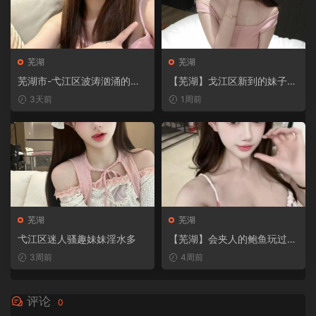
芜湖
芜湖
芜湖市-弋江区波涛汹涌的御
【芜湖】戈江区新到的妹子嫩
姐玩角色扮演
逼不等人
3天前
1周前
芜湖
芜湖
弋江区迷人骚趣妹妹淫水多
【芜湖】会夹人的鲍鱼玩过的
都说好
3周前
4周前
评论
0