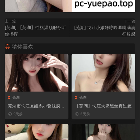
上一篇
下一篇
[芜湖] 【芜湖】性格温顺服务听
[芜湖] 戈江小嫩妹哼哼唧唧满满
你指挥
征服感
猜你喜欢
芜湖
芜湖
芜湖市弋江区甜系小骚妹疯狂
【芜湖】弋江大奶黑丝真过瘾
打桩
2天前
3天前