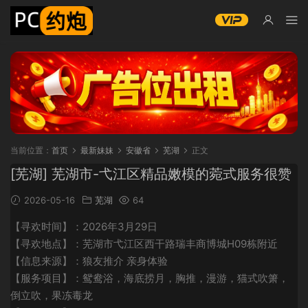
当前位置：
首页
最新妹妹
安徽省
芜湖
正文
[芜湖] 芜湖市-弋江区精品嫩模的菀式服务很赞
2026-05-16
芜湖
64
【寻欢时间】：2026年3月29日
【寻欢地点】：芜湖市弋江区西干路瑞丰商博城H09栋附近
【信息来源】：狼友推介 亲身体验
【服务项目】：鸳鸯浴，海底捞月，胸推，漫游，猫式吹箫，
倒立吹，果冻毒龙