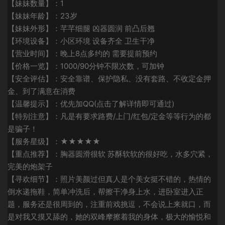
【妹妹数量】：1
【妹妹年龄】：23岁
【妹妹外形】：芊芊细腿 凶器圆润 前凸后翘
【环境设备】：小区环境 设备齐全 卫生干净
【营业时间】：晚上8点多约的 需要提前预约
【价格一览】：1000/90分钟不限次数，可加钟
【安全评估】：安全靠谱、保护隐私、没有套路、不收定金押
金、到了满意在消费
【温馨提示】：优先加QQ(点击了解详情即可通过)
【特别注意】：凡是有要求路费/上门/红包/定金等等行为的都
是骗子！
【服务星级】：★★★★★
【重点推荐】：胸器圆滑很软 苏酥软软的很好吃，水多穴紧，
完美的炮架子
【寻欢细节】：照片美颜过但真人是个美女挺不错的，热情的
倒水递拖鞋，简单冲洗后，帮擦干净身上水，进卧室进入正
题，服务还是很周到的，注重前戏挑逗，不会说上来就口，而
是对我又摸又舔的，她的双峰摩擦着我的身体，极大的愉悦和