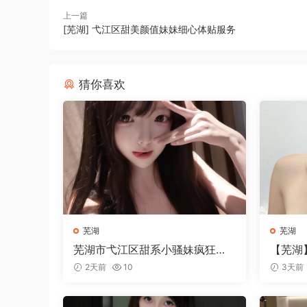
上一篇
[芜湖] 弋江区甜美颜值妹妹细心体贴服务
猜你喜欢
芜湖
芜湖
芜湖市弋江区甜系小骚妹疯狂打
【芜湖
桩
2天前
10
3天前