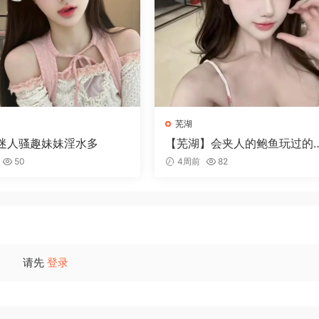
芜湖
迷人骚趣妹妹淫水多
【芜湖】会夹人的鲍鱼玩过的
说好
50
4周前
82
请先
登录