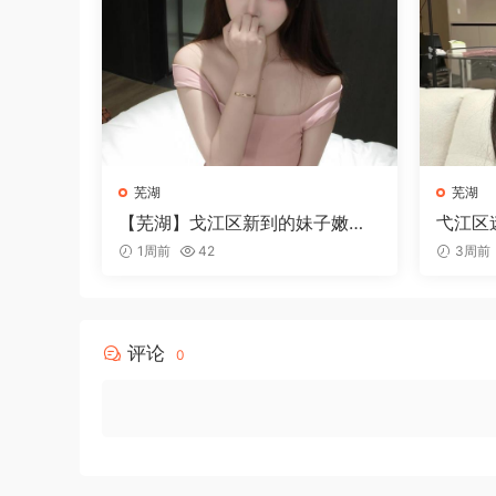
芜湖
芜湖
【芜湖】戈江区新到的妹子嫩逼
弋江区
不等人
1周前
42
3周前
评论
0