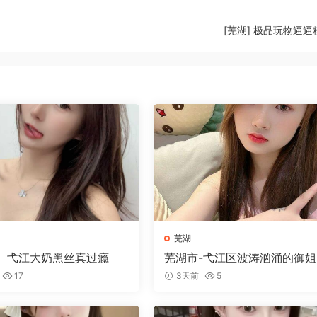
[芜湖] 极品玩物逼逼
芜湖
】弋江大奶黑丝真过瘾
芜湖市-弋江区波涛汹涌的御姐
角色扮演
17
3天前
5