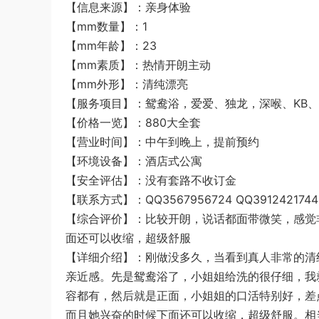
【信息来源】：亲身体验
【mm数量】：1
【mm年龄】：23
【mm素质】：热情开朗主动
【mm外形】：清纯漂亮
【服务项目】：鸳鸯浴，爱爱、独龙，深喉、KB、
【价格一览】：880大全套
【营业时间】：中午到晚上，提前预约
【环境设备】：酒店式公寓
【安全评估】：没有套路不收订金
【联系方式】：QQ3567956724 QQ3912421744
【综合评价】：比较开朗，说话都面带微笑，感觉
面还可以收缩，超级舒服
【详细介绍】：刚做没多久，当看到真人非常的清
亲近感。先是鸳鸯浴了，小姐姐给洗的很仔细，我
容都有，然后就是正面，小姐姐的口活特别好，差
而且她兴奋的时候下面还可以收缩，超级舒服。相