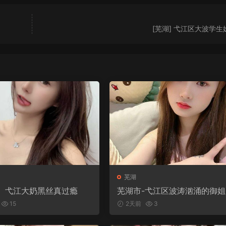
[芜湖] 弋江区大波学生
芜湖
】弋江大奶黑丝真过瘾
芜湖市-弋江区波涛汹涌的御姐
角色扮演
15
2天前
3