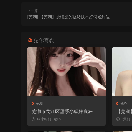
上一篇
[芜湖] 【芜湖】挑细选的骚货技术好伺候到位
猜你喜欢
芜湖
芜湖
芜湖市弋江区甜系小骚妹疯狂打
【芜湖
桩
14小时前
8
2天前