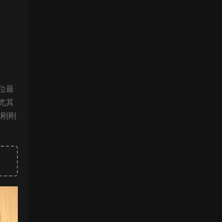
位最
尤其
晚刚刚