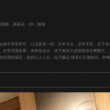
跳跳糖，舔菊花，69，啪啪
全躺平享受即可。口活更是一绝，非常专业，非常享受。至于各
，自带润滑效果。弟弟放进去，其节奏和力道都能使你爽翻天，
加情调的骚话，真的让人上头。此乃极品 狼友们不要错过。昨