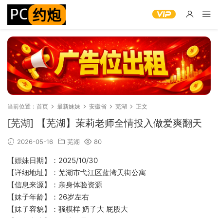
当前位置：
首页
最新妹妹
安徽省
芜湖
正文
[芜湖] 【芜湖】茉莉老师全情投入做爱爽翻天
2026-05-16
芜湖
80
【嫖妹日期】：2025/10/30
【详细地址】：芜湖市弋江区蓝湾天街公寓
【信息来源】：亲身体验资源
【妹子年龄】：26岁左右
【妹子容貌】：骚模样 奶子大 屁股大