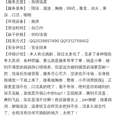
【服务态度】：热情温柔
【服务菜单】：陪浴，漫游，胸推，69式，毒龙，冰火，果
冻，口活，啪啪
【环境设备】：炮房
【营业时间】：自己约
【妹子价格】：900/全套
【联系方式】: QQ2038657490 QQ1312759402
【安全评估】：安全回来
【详细介绍】: 本人有点挑剔，踩过太多坑了，见多了各种报告
夸大其词、各种照骗、要么就是服务草率了事，钱是小事，碰
到不满意的就搞得心情很差。但是这次碰到骚货必须要贡献一
把，洗澡后先做背面，服务尽心尽力，交谈也不冷场，全身抚
摸感觉一下就上来了。接着做胸推，臀推，小手润滑抚摸jj，正
面更是顶不住，口活真的绝了，毫不夸张，绝对是目前碰到的
深天花板，直线晋升我心中的top1！五指抠床，爽到天灵盖，
爽到飞起，实在是顶不住啊！然后接着女上，jier梆硬，很紧很
润，娇喘连连，温香软玉在怀完全把持不住，没多久就交代
了。全程没有任何可挑剔的地方，太绝了！