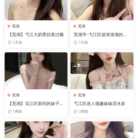
芜湖
芜湖
【芜湖】弋江大奶黑丝真过瘾
芜湖市-弋江区波涛汹涌的御
姐玩角色扮演
1天前
1天前
芜湖
芜湖
【芜湖】戈江区新到的妹子嫩
弋江区迷人骚趣妹妹淫水多
逼不等人
1周前
2周前