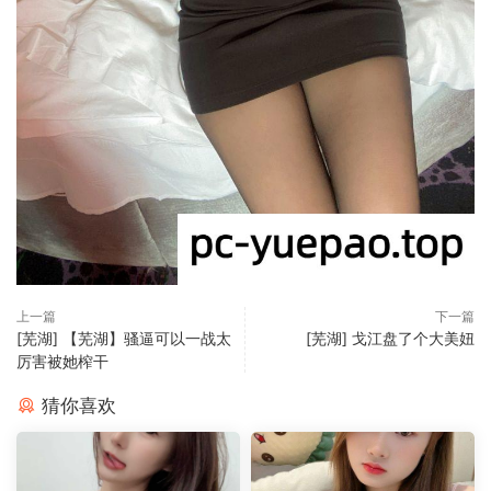
上一篇
下一篇
[芜湖] 【芜湖】骚逼可以一战太
[芜湖] 戈江盘了个大美妞
厉害被她榨干
猜你喜欢