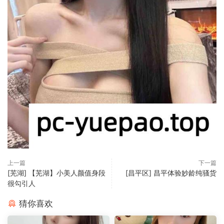
上一篇
下一篇
[芜湖] 【芜湖】小美人颜值身段
[昌平区] 昌平体验妙龄纯骚货
很勾引人
猜你喜欢