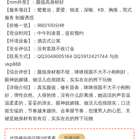
【mm外形】：颜值高身材好
【服务项目】：鸳鸯浴，爱爱、独龙，深喉、KB、胸推，莞式
服务 制服诱惑
【价格一览】：980/100分钟
【营业时间】：中午到凌晨，提前预约
【环境设备】：酒店式公寓
【安全评估】：没有套路不收订金
【联系方式】：QQ3049005164 QQ3912421744 与你
vkp888
【综合评价】：颜值身材都不错，咪咪很圆不大不小刚刚好，
眼神妩媚骚。做活儿也很踏实，实实在在的胯下玩物
【详细介绍】：真实颜值，修长苗条，咪咪很圆不大不小刚刚
好，弹性自然。人很热情，没有什么距离感，她说话的声音温
温柔柔的，妥妥的浪女。眼神妩媚骚。做活儿也很踏实，口活
挺生猛的，节奏越来越快。会掌握节奏，也懂男人的心思。关
键是她身材有前有后，实实在在的胯下玩物
此隐藏内容仅限VIP查看
升级VIP