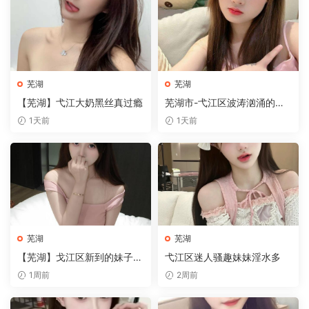
芜湖
芜湖
【芜湖】弋江大奶黑丝真过瘾
芜湖市-弋江区波涛汹涌的御
姐玩角色扮演
1天前
1天前
芜湖
芜湖
【芜湖】戈江区新到的妹子嫩
弋江区迷人骚趣妹妹淫水多
逼不等人
1周前
2周前