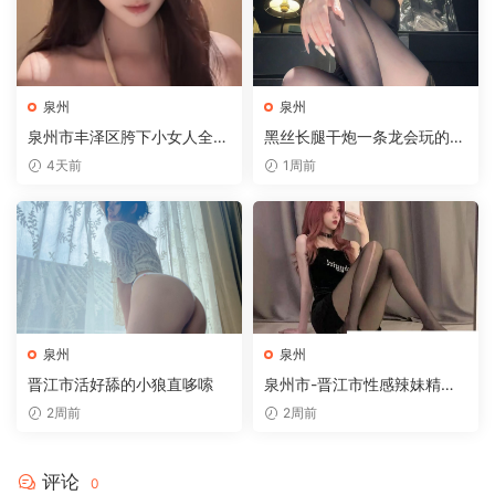
泉州
泉州
泉州市丰泽区胯下小女人全套
黑丝长腿干炮一条龙会玩的开
服务满满
放
4天前
1周前
泉州
泉州
晋江市活好舔的小狼直哆嗦
泉州市-晋江市性感辣妹精通
吹拉弹
2周前
2周前
评论
0