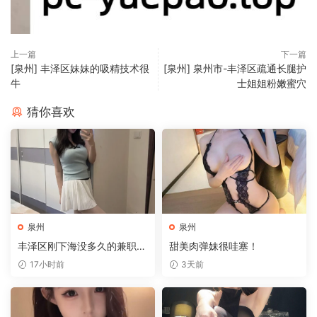
上一篇
下一篇
[泉州] 丰泽区妹妹的吸精技术很
[泉州] 泉州市-丰泽区疏通长腿护
牛
士姐姐粉嫩蜜穴
猜你喜欢
泉州
泉州
丰泽区刚下海没多久的兼职妹
甜美肉弹妹很哇塞！
子任由摆弄
17小时前
3天前