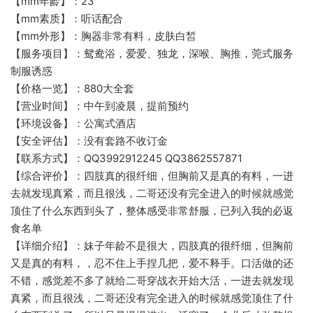
【mm年龄】：23
【mm素质】：听话配合
【mm外形】：胸器非常有料，皮肤白皙
【服务项目】：鸳鸯浴，爱爱、独龙，深喉、胸推，莞式服务
制服诱惑
【价格一览】：880大全套
【营业时间】：中午到凌晨，提前预约
【环境设备】：公寓式酒店
【安全评估】：没有套路不收订金
【联系方式】：QQ3992912245 QQ3862557871
【综合评价】：四肢真的很纤细，但胸前又是真的有料，一进
去就发现真紧，而且很浅，二哥还没有完全进入的时候就感觉
顶住了什么东西到头了，整体感受非常舒服，已列入我的必返
食名单
【详细介绍】：妹子年龄不是很大，四肢真的很纤细，但胸前
又是真的有料，，忍不住上手捏几把，爱不释手。口活做的还
不错，感觉差不多了就给二哥穿战衣开始大活，一进去就发现
真紧，而且很浅，二哥还没有完全进入的时候就感觉顶住了什