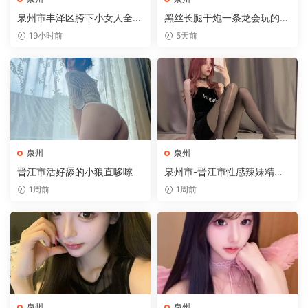
泉州市丰泽区胯下小女人全套
黑丝长腿干炮一条龙会玩的开
服务满满
放
19小时前
5天前
泉州
泉州
晋江市活好舔的小狼直哆嗦
泉州市-晋江市性感辣妹精通
吹拉弹
1周前
1周前
泉州
泉州