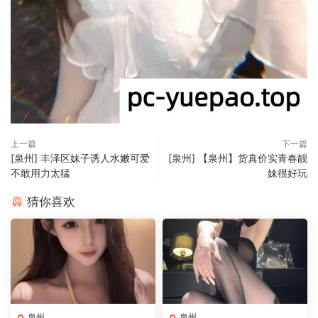
上一篇
下一篇
[泉州] 丰泽区妹子诱人水嫩可爱
[泉州] 【泉州】货真价实青春靓
不敢用力太猛
妹很好玩
猜你喜欢
泉州
泉州