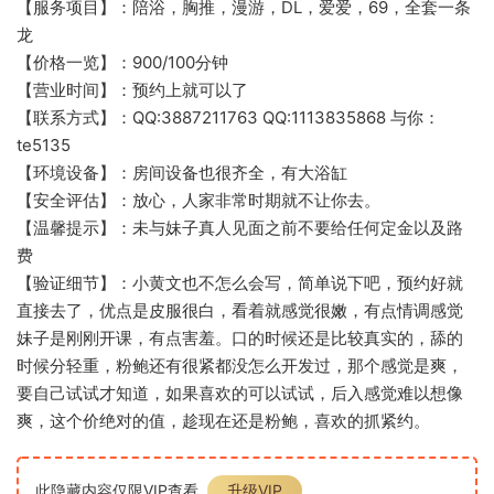
【服务项目】：陪浴，胸推，漫游，DL，爱爱，69，全套一条
龙
【价格一览】：900/100分钟
【营业时间】：预约上就可以了
【联系方式】：QQ:3887211763 QQ:1113835868 与你：
te5135
【环境设备】：房间设备也很齐全，有大浴缸
【安全评估】：放心，人家非常时期就不让你去。
【温馨提示】：未与妹子真人见面之前不要给任何定金以及路
费
【验证细节】：小黄文也不怎么会写，简单说下吧，预约好就
直接去了，优点是皮服很白，看着就感觉很嫩，有点情调感觉
妹子是刚刚开课，有点害羞。口的时候还是比较真实的，舔的
时候分轻重，粉鲍还有很紧都没怎么开发过，那个感觉是爽，
要自己试试才知道，如果喜欢的可以试试，后入感觉难以想像
爽，这个价绝对的值，趁现在还是粉鲍，喜欢的抓紧约。
此隐藏内容仅限VIP查看
升级VIP