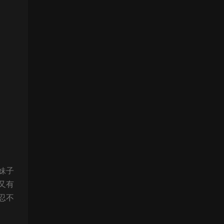
妹子
又有
忍不