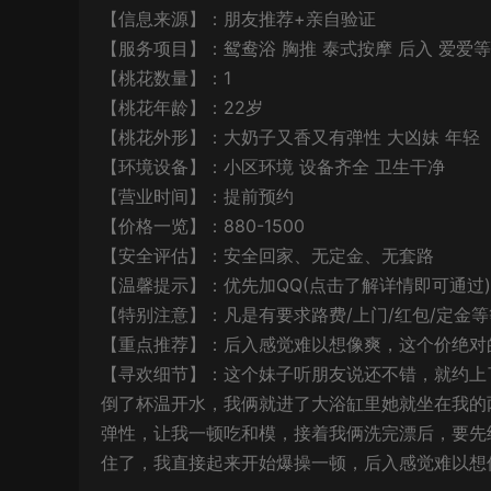
【信息来源】：朋友推荐+亲自验证
【服务项目】：鸳鸯浴 胸推 泰式按摩 后入 爱爱等
【桃花数量】：1
【桃花年龄】：22岁
【桃花外形】：大奶子又香又有弹性 大凶妹 年轻
【环境设备】：小区环境 设备齐全 卫生干净
【营业时间】：提前预约
【价格一览】：880-1500
【安全评估】：安全回家、无定金、无套路
【温馨提示】：优先加QQ(点击了解详情即可通过)
【特别注意】：凡是有要求路费/上门/红包/定金
【重点推荐】：后入感觉难以想像爽，这个价绝对
【寻欢细节】：这个妹子听朋友说还不错，就约上
倒了杯温开水，我俩就进了大浴缸里她就坐在我的
弹性，让我一顿吃和模，接着我俩洗完漂后，要先
住了，我直接起来开始爆操一顿，后入感觉难以想