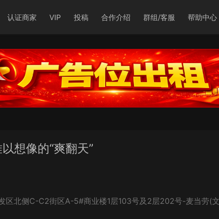
认证商家
VIP
投稿
合作介绍
群组/客服
帮助中心
难以想像的“爽翻天”
侧C-C2街区A-5#商业楼1层103号及2层202号-麦当劳(