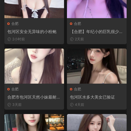
合肥
合肥
包河区安全无异味的小粉鲍
【合肥】年纪小的巨乳很少能
玩到
2小时前
2天前
合肥
合肥
合肥市包河区天然小妹最耐泻
包河区水多大美女已验证
火记
3天前
4天前