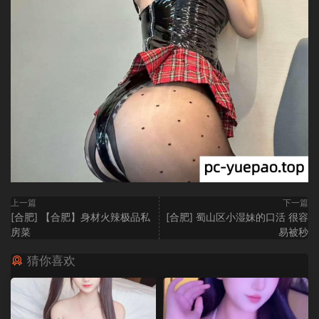
上一篇
下一篇
[合肥] 【合肥】身材火辣极品私
[合肥] 蜀山区小湿妹的口活 很容
房菜
易被秒
猜你喜欢