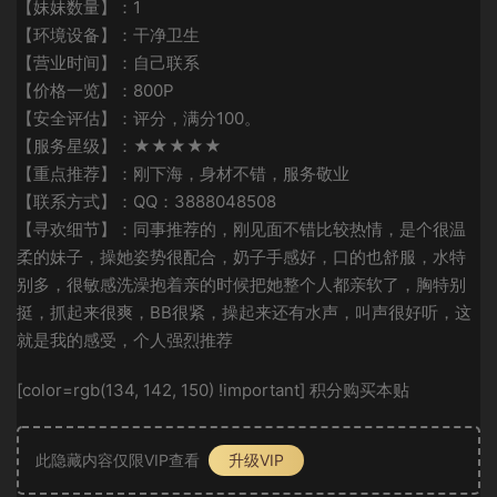
【妹妹数量】：1
【环境设备】：干净卫生
【营业时间】：自己联系
【价格一览】：800P
【安全评估】：评分，满分100。
【服务星级】：★★★★★
【重点推荐】：刚下海，身材不错，服务敬业
【联系方式】：QQ：3888048508
【寻欢细节】：同事推荐的，刚见面不错比较热情，是个很温
柔的妹子，操她姿势很配合，奶子手感好，口的也舒服，水特
别多，很敏感洗澡抱着亲的时候把她整个人都亲软了，胸特别
挺，抓起来很爽，BB很紧，操起来还有水声，叫声很好听，这
就是我的感受，个人强烈推荐
[color=rgb(134, 142, 150) !important] 积分购买本贴
此隐藏内容仅限VIP查看
升级VIP