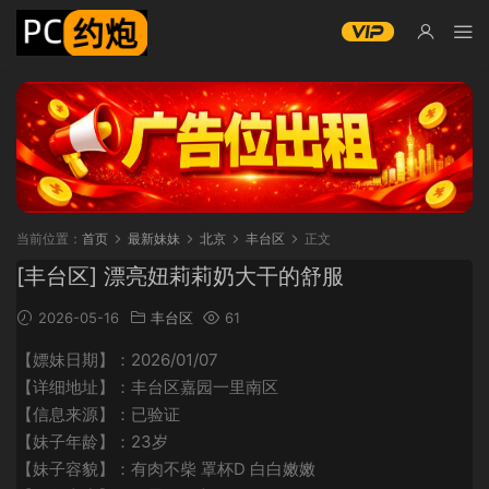
当前位置：
首页
最新妹妹
北京
丰台区
正文
[丰台区] 漂亮妞莉莉奶大干的舒服
2026-05-16
丰台区
61
【嫖妹日期】：2026/01/07
【详细地址】：丰台区嘉园一里南区
【信息来源】：已验证
【妹子年龄】：23岁
【妹子容貌】：有肉不柴 罩杯D 白白嫩嫩