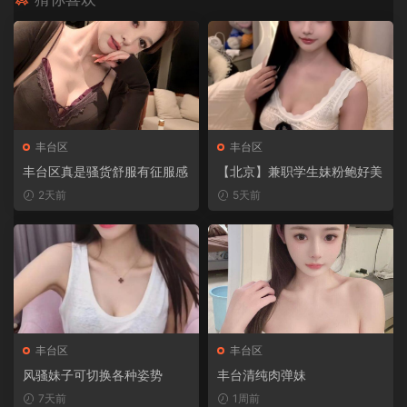
丰台区
丰台区
丰台区真是骚货舒服有征服感
【北京】兼职学生妹粉鲍好美
2天前
5天前
丰台区
丰台区
风骚妹子可切换各种姿势
丰台清纯肉弹妹
7天前
1周前