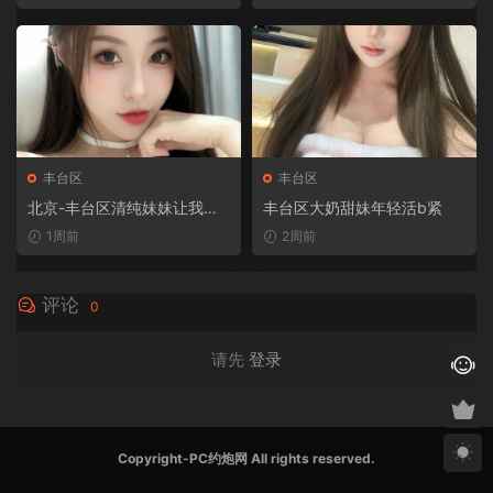
丰台区
丰台区
北京-丰台区清纯妹妹让我兽
丰台区大奶甜妹年轻活b紧
性大发的骚货
1周前
2周前
评论
0
请先
登录
Copyright-PC约炮网 All rights reserved.