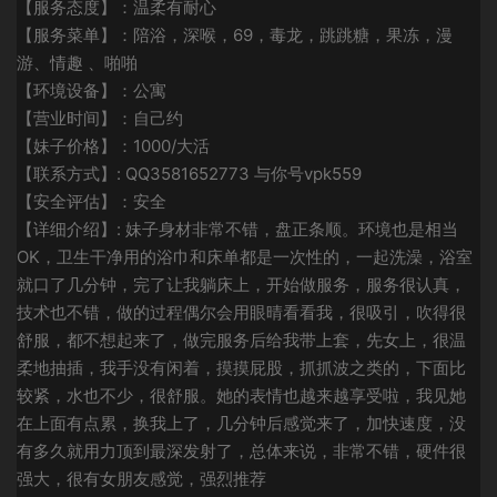
【服务态度】：温柔有耐心
【服务菜单】：陪浴，深喉，69，毒龙，跳跳糖，果冻，漫
游、情趣 、啪啪
【环境设备】：公寓
【营业时间】：自己约
【妹子价格】：1000/大活
【联系方式】: QQ3581652773 与你号vpk559
【安全评估】：安全
【详细介绍】: 妹子身材非常不错，盘正条顺。环境也是相当
OK，卫生干净用的浴巾和床单都是一次性的，一起洗澡，浴室
就口了几分钟，完了让我躺床上，开始做服务，服务很认真，
技术也不错，做的过程偶尔会用眼晴看看我，很吸引，吹得很
舒服，都不想起来了，做完服务后给我带上套，先女上，很温
柔地抽插，我手没有闲着，摸摸屁股，抓抓波之类的，下面比
较紧，水也不少，很舒服。她的表情也越来越享受啦，我见她
在上面有点累，换我上了，几分钟后感觉来了，加快速度，没
有多久就用力顶到最深发射了，总体来说，非常不错，硬件很
强大，很有女朋友感觉，强烈推荐