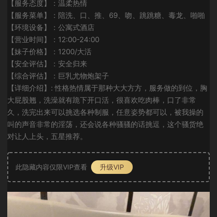
【服务态度】：温柔热情
【服务菜单】：陪洗、口、推、69、吻、跳跳糖、毒龙、啪啪
【环境设备】：公寓式酒店
【营业时间】：12:00-24:00
【妹子价格】：1200/大活
【安全评估】：安全归来
【综合评估】：巨乳尤物炮架子
【详细介绍】: 性格热情属于那种大大方方，服务做的到位，胸
大屁股翘，洗澡就有跪下开口活，很喜欢吃肉棒，口了非常
久，洗完出来可以挑选各种制服，任意姿势都可以，被我操的
叫的声音非常的淫荡，还会说各种骚骚的话挑逗，这个骚货绝
对让人上头，五星推荐。
此隐藏内容仅限VIP查看
升级VIP