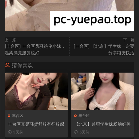
上一篇
下一篇
[丰台区] 丰台区风骚绝伦小妹，
[丰台区] 【北京】学生妹一定要
温柔漂亮服务也好
分享狼友快活
猜你喜欢
丰台区
丰台区
丰台区真是骚货舒服有征服感
【北京】兼职学生妹粉鲍好美
3天前
5天前