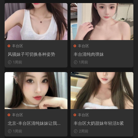
丰台区
丰台区
风骚妹子可切换各种姿势
丰台清纯肉弹妹
1周前
1周前
丰台区
丰台区
北京-丰台区清纯妹妹让我兽
丰台区大奶甜妹年轻活b紧
性大发的骚货
1周前
2周前