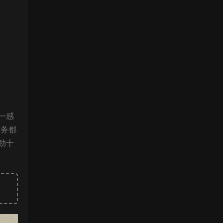
一感
服务都
劲十