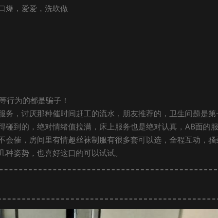
口爆，爱爱，洗吹做
等等行为的都是骗子！
服务，讨厌那种催时间赶工的流水，朋友推荐的，卫生问题是第
得碰到的，绝对情绪值拉满，床上服务也是绝对认真，AB面的
不会催，房间里有情趣丝袜制服有很多套可以选，全程互动，骚
几种姿势，也喜好这口的可以试试。