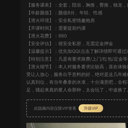
【服务课表】：全套，陪浴，胸推，臀推，独龙，
【年龄颜值】：颜值8分、年轻、性感
【泄火环境】：安全私密情趣炮房
【开课时间】：需要提前约课
【泄火花费】：980
【安全评估】：很安全私密，无需定金押金
【温馨提示】：优先加QQ(点击了解详情即可通过)
【特别注意】：凡是有要求路费/上门/红包/定金
【泄火细节】：本人对服务要求比较高，喜欢体验
受让人放心，服务出乎意料的好，绝对是这几年难
认真到位，有当年桑拿的水准，十分满意吧，全程
足，骚起来真的要人命那种，太会玩了，中途换了
此隐藏内容仅限VIP查看
升级VIP