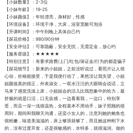
【小妹数量】：2-3位
【小妹年龄】：19-25
【小妹颜值】：年轻漂亮，身材好，性感
【环境设备】：环境干净，大床，浴室宽敞可泡浴
【开课时间】：中午到晚上具体自己约
【探花价格】：980/90分钟
【安全评估】：可靠隐蔽，安全无忧，无需定金，放心约
【服务星级】：★★★★★
【特别注意】：有要求路费/上门/红包/保证金/行为的都是骗子
【探花细节】：新来的小姐姐，之前没听说过，看照片让人很
心动，价格能接受，于是我便行动了，果然没让我失望，小姐
姐颜值真的很正，外表淑女，一双水汪汪的大眼睛会说话，立
马来了感觉洗澡上床，小姐姐会的活儿比我想象中的给力，最
舒服的就是口活，口无齿感，一边看着我，一边口，特别享
受，而且一深一浅很温热，全程基本不用动手，妹子照顾的很
周到，期间和我聊天沟通，还蛮小女人的，注意到她的鲍鱼也
很粉嫩，味道美滋滋的，床上够浪就够了，而且她这种刚下水
的，没有过度开发，还是很敏感的，水特多，就很滋润。做的