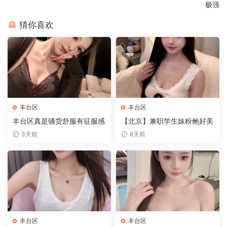
极强
猜你喜欢
丰台区
丰台区
丰台区真是骚货舒服有征服感
【北京】兼职学生妹粉鲍好美
3天前
6天前
丰台区
丰台区