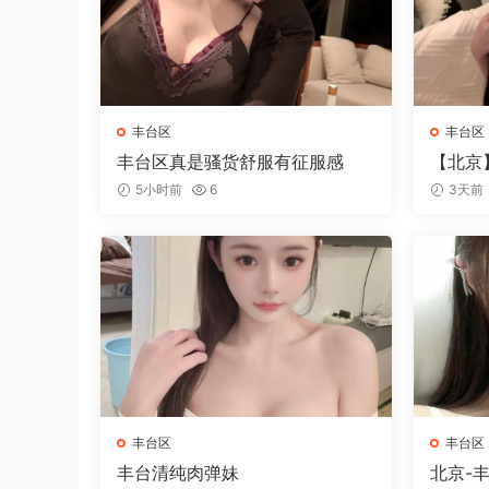
丰台区
丰台区
丰台区真是骚货舒服有征服感
【北京
5小时前
6
3天前
丰台区
丰台区
丰台清纯肉弹妹
北京-