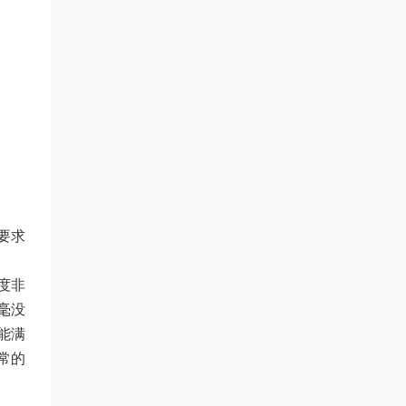
要求
度非
毫没
能满
常的