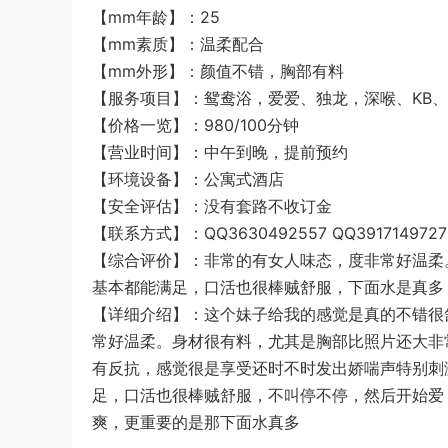
【mm年龄】：25
【mm素质】：温柔配合
【mm外形】：颜值不错，胸部有料
【服务项目】：鸳鸯浴，爱爱、独龙，深喉、KB、
【价格一览】：980/100分钟
【营业时间】：中午到晚，提前预约
【环境设备】：公寓式酒店
【安全评估】：没有套路不收订金
【联系方式】：QQ3630492557 QQ3917149727
【综合评价】：非常的有女人味态，度非常好温柔
基本都能满足，口活也很棒贼舒服，下面水是真多
【详细介绍】：这个妹子给我的感觉是真的不错很
常好温柔。身材很有料，尤其是胸部比照片还大非
有反抗，感觉很是享受还时不时发出娇喘声特别刺
足，口活也很棒贼舒服，不叫停不停，然后开始爱
爽，更重要的是那下面水真多