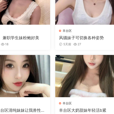
丰台区
】兼职学生妹粉鲍好美
风骚妹子可切换各种姿势
18
5天前
27
丰台区
丰台区清纯妹妹让我兽性大
丰台区大奶甜妹年轻活b紧