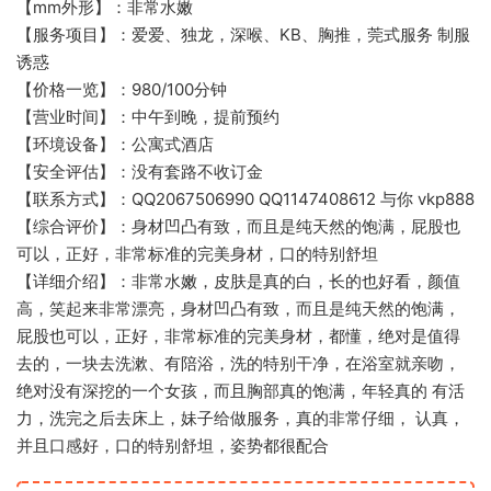
【mm外形】：非常水嫩
【服务项目】：爱爱、独龙，深喉、KB、胸推，莞式服务 制服
诱惑
【价格一览】：980/100分钟
【营业时间】：中午到晚，提前预约
【环境设备】：公寓式酒店
【安全评估】：没有套路不收订金
【联系方式】：QQ2067506990 QQ1147408612 与你 vkp888
【综合评价】：身材凹凸有致，而且是纯天然的饱满，屁股也
可以，正好，非常标准的完美身材，口的特别舒坦
【详细介绍】：非常水嫩，皮肤是真的白，长的也好看，颜值
高，笑起来非常漂亮，身材凹凸有致，而且是纯天然的饱满，
屁股也可以，正好，非常标准的完美身材，都懂，绝对是值得
去的，一块去洗漱、有陪浴，洗的特别干净，在浴室就亲吻，
绝对没有深挖的一个女孩，而且胸部真的饱满，年轻真的 有活
力，洗完之后去床上，妹子给做服务，真的非常仔细， 认真，
并且口感好，口的特别舒坦，姿势都很配合