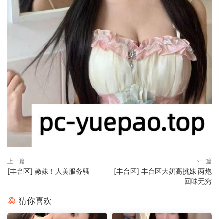
上一篇
下一篇
[丰台区] 嫩妹！人美服务骚
[丰台区] 丰台区大奶高挑妹 两炮
回味无穷
猜你喜欢