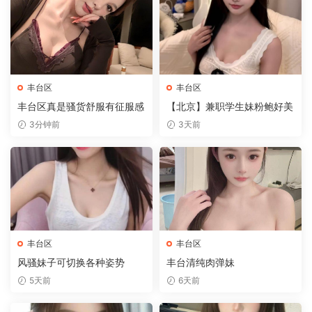
丰台区
丰台区
丰台区真是骚货舒服有征服感
【北京】兼职学生妹粉鲍好美
3分钟前
3天前
丰台区
丰台区
风骚妹子可切换各种姿势
丰台清纯肉弹妹
5天前
6天前