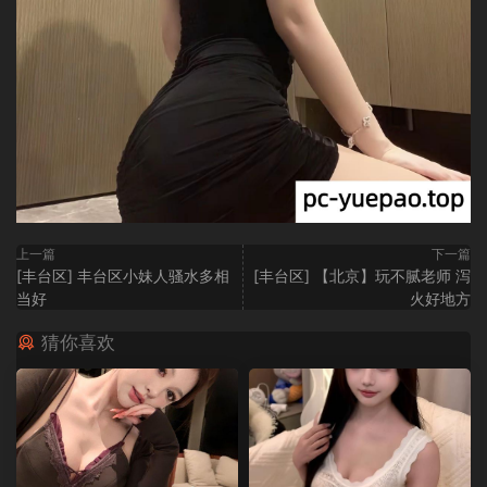
上一篇
下一篇
[丰台区] 丰台区小妹人骚水多相
[丰台区] 【北京】玩不腻老师 泻
当好
火好地方
猜你喜欢