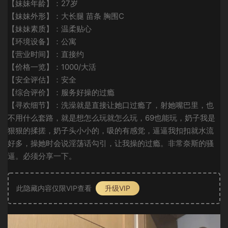
【妹妹年龄】：27岁
【妹妹外形】：大长腿 苗条 胸围C
【妹妹素质】：温柔贴心
【环境设备】：公寓
【营业时间】：直接约
【价格一览】：1000/大活
【安全评估】：安全
【综合评价】：服务好操的过瘾
【寻欢细节】：洗澡就是直接让她口过瘾了，射她嘴巴里，也
不用什么套路，就是想怎么玩就怎么玩，69也能玩，奶子我是
狠狠的揉搓，奶子头小小的，吸的有感觉，逼逼我扣扣就水流
好多，操她时会说淫荡话勾引，让我操的过瘾。非常奈斯的骚
逼。必须分享一下。
此隐藏内容仅限VIP查看
升级VIP